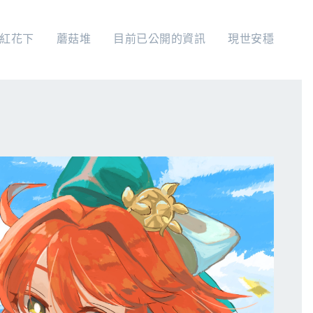
紅花下
蘑菇堆
目前已公開的資訊
現世安穩